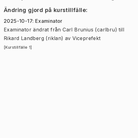
Ändring gjord på kurstillfälle
:
2025-10-17
:
Examinator
Examinator
ändrat
från
Carl Brunius (carlbru)
till
Rikard Landberg (riklan)
av
Viceprefekt
[Kurstillfälle 1]