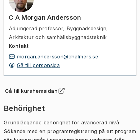
C A Morgan Andersson
Adjungerad professor
,
Byggnadsdesign,
Arkitektur och samhällsbyggnadsteknik
Kontakt
morgan.andersson@chalmers.se
Gå till personsida
Gå till kurshemsidan
(
Öppnas i ny flik
)
Behörighet
Grundläggande behörighet för avancerad nivå
Sökande med en programregistrering på ett program
där kursen ingår i programplanen undantas från