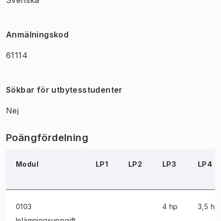
Anmälningskod
61114
Sökbar för utbytesstudenter
Nej
Poängfördelning
Modul
LP1
LP2
LP3
LP4
0103
4 hp
3,5 hp
Inlämningsuppgift