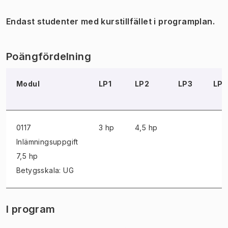
Endast studenter med kurstillfället i programplan.
Poängfördelning
Modul
LP1
LP2
LP3
LP
0117
3 hp
4,5 hp
Inlämningsuppgift
7,5 hp
Betygsskala: UG
I program