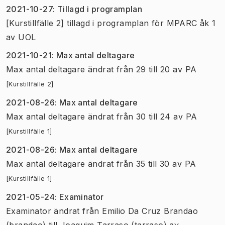
2021-10-27
:
Tillagd i programplan
[Kurstillfälle 2] tillagd i programplan för MPARC åk 1
av
UOL
2021-10-21
:
Max antal deltagare
Max antal deltagare
ändrat
från
29
till
20
av
PA
[Kurstillfälle 2]
2021-08-26
:
Max antal deltagare
Max antal deltagare
ändrat
från
30
till
24
av
PA
[Kurstillfälle 1]
2021-08-26
:
Max antal deltagare
Max antal deltagare
ändrat
från
35
till
30
av
PA
[Kurstillfälle 1]
2021-05-24
:
Examinator
Examinator
ändrat
från
Emilio Da Cruz Brandao
(brandao)
till
Joaquim Tarraso (tarraso)
av