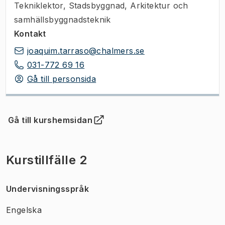
Tekniklektor
,
Stadsbyggnad, Arkitektur och
samhällsbyggnadsteknik
Kontakt
joaquim.tarraso@chalmers.se
031-772 69 16
Gå till personsida
Gå till kurshemsidan
(
Öppnas i ny flik
)
Kurstillfälle 2
Undervisningsspråk
Engelska