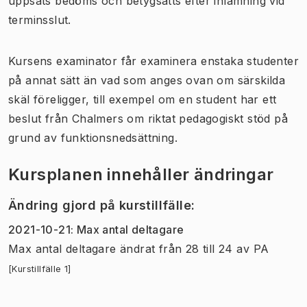
uppsats bedöms och betygsätts efter inlämning vid
terminsslut.
Kursens examinator får examinera enstaka studenter
på annat sätt än vad som anges ovan om särskilda
skäl föreligger, till exempel om en student har ett
beslut från Chalmers om riktat pedagogiskt stöd på
grund av funktionsnedsättning.
Kursplanen innehåller ändringar
Ändring gjord på kurstillfälle
:
2021-10-21
:
Max antal deltagare
Max antal deltagare
ändrat
från
28
till
24
av
PA
[Kurstillfälle 1]