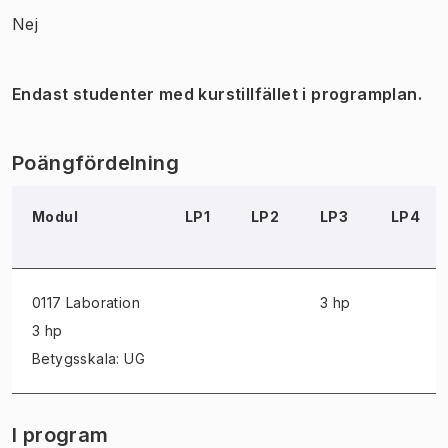
Nej
Endast studenter med kurstillfället i programplan.
Poängfördelning
Modul
LP1
LP2
LP3
LP4
0117 Laboration
3 hp
3 hp
Betygsskala: UG
I program