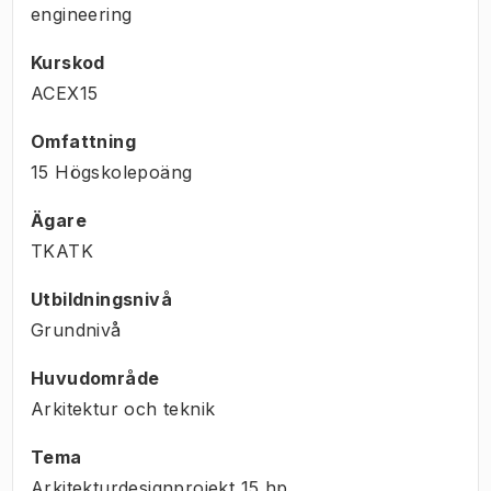
engineering
Kurskod
ACEX15
Omfattning
15 Högskolepoäng
Ägare
TKATK
Utbildningsnivå
Grundnivå
Huvudområde
Arkitektur och teknik
Tema
Arkitekturdesignprojekt
15
hp