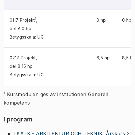
1
0117 Projekt
,
0 hp
0 hp
del A 0 hp
Betygsskala: UG
0217 Projekt
,
6,5 hp
8,5 h
del B 15 hp
Betygsskala: UG
1
Kursmodulen ges av institutionen Generell
kompetens
I program
TKATK - ARKITEKTUR OCH TEKNIK, Årskurs 3