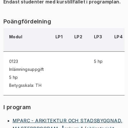
Endast studenter med kurstillfället i programplan.
Poängfördelning
Modul
LP1
LP2
LP3
LP4
0123
5 hp
Inlämningsuppgift
5 hp
Betygsskala: TH
I program
MPARC - ARKITEKTUR OCH STADSBYGGNAD,