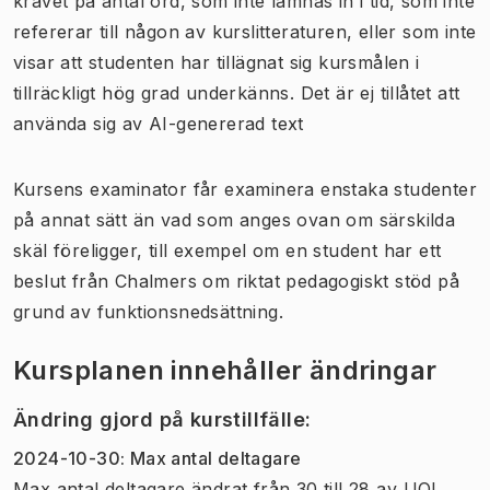
kravet på antal ord, som inte lämnas in i tid, som inte
refererar till någon av kurslitteraturen, eller som inte
visar att studenten har tillägnat sig kursmålen i
tillräckligt hög grad underkänns. Det är ej tillåtet att
använda sig av AI-genererad text
Kursens examinator får examinera enstaka studenter
på annat sätt än vad som anges ovan om särskilda
skäl föreligger, till exempel om en student har ett
beslut från Chalmers om riktat pedagogiskt stöd på
grund av funktionsnedsättning.
Kursplanen innehåller ändringar
Ändring gjord på kurstillfälle
:
2024-10-30
:
Max antal deltagare
Max antal deltagare
ändrat
från
30
till
28
av
UOL