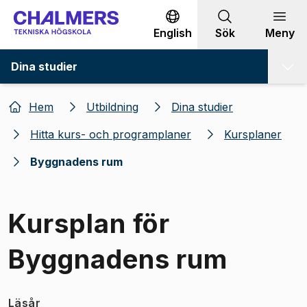
Gå till innehållet
English
Sök
Meny
Dina studier
Hem
Utbildning
Dina studier
Hitta kurs- och programplaner
Kursplaner
Byggnadens rum
Kursplan för
Byggnadens rum
Läsår