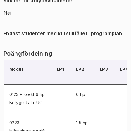
Sökbar för utbytesstudenter
Nej
Endast studenter med kurstillfället i programplan.
Poängfördelning
Modul
LP1
LP2
LP3
LP4
0123 Projekt
6 hp
6 hp
Betygsskala: UG
0223
1,5 hp
Inlämningsuppgift