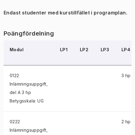
Endast studenter med kurstillfället i programplan.
Poängfördelning
Modul
LP1
LP2
LP3
LP4
0122
3 hp
Inlämningsuppgift
,
del A 3 hp
Betygsskala: UG
0222
2 hp
Inlämningsuppgift
,