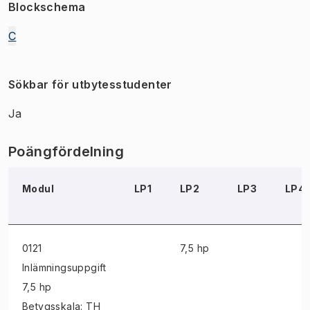
Blockschema
C
Sökbar för utbytesstudenter
Ja
Poängfördelning
Modul
LP1
LP2
LP3
LP4
0121
7,5 hp
Inlämningsuppgift
7,5 hp
Betygsskala: TH