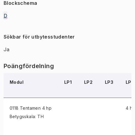
Blockschema
D
Sökbar för utbytesstudenter
Ja
Poängfördelning
Modul
LP1
LP2
LP3
LP4
0118 Tentamen
4 hp
4 h
Betygsskala: TH