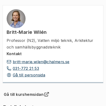
Britt-Marie Wilén
Professor (N2)
,
Vatten miljö teknik, Arkitektur
och samhällsbyggnadsteknik
Kontakt
britt-marie.wilen@chalmers.se
031-772 21 53
Gå till personsida
Gå till kurshemsidan
(
Öppnas i ny flik
)