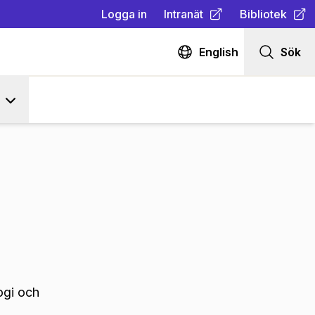
Logga in
Intranät
Bibliotek
(
Öppnas i ny flik
(
Öppnas i ny fl
)
English
Sök
ogi och