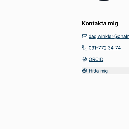
Kontakta mig
dag.winkler@chal
031-772 34 74
ORCID
(
Öppnas i ny flik
)
Hitta mig