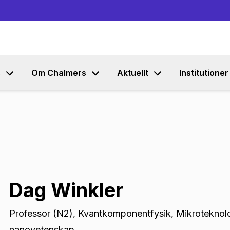
Gå till innehållet
s
Om Chalmers
Aktuellt
Institutioner
Dag Winkler
Professor (N2)
,
Kvantkomponentfysik, Mikroteknol
nanovetenskap