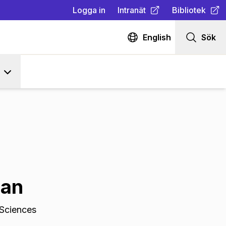
Logga in
Intranät
Bibliotek
(
Öppnas i ny flik
(
Öppnas i ny fl
)
English
Sök
nan
 Sciences