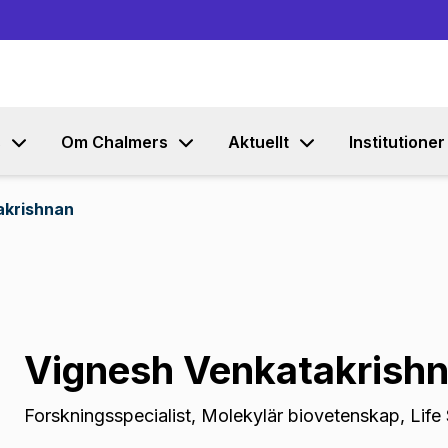
Gå till innehållet
s
Om Chalmers
Aktuellt
Institutioner
akrishnan
Vignesh Venkatakrish
Forskningsspecialist
,
Molekylär biovetenskap, Life