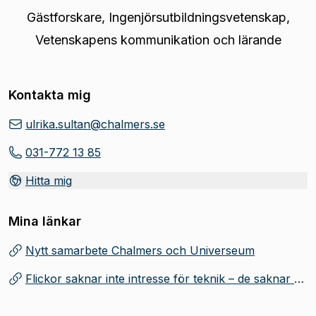
Gästforskare
,
Ingenjörsutbildningsvetenskap,
Vetenskapens kommunikation och lärande
Kontakta mig
ulrika.sultan@chalmers.se
031-772 13 85
Hitta mig
Mina länkar
Nytt samarbete Chalmers och Universeum
(
Öppnas i ny flik
)
Flickor saknar inte intresse för teknik – de saknar möjligheter
(
Öppnas i ny flik
)