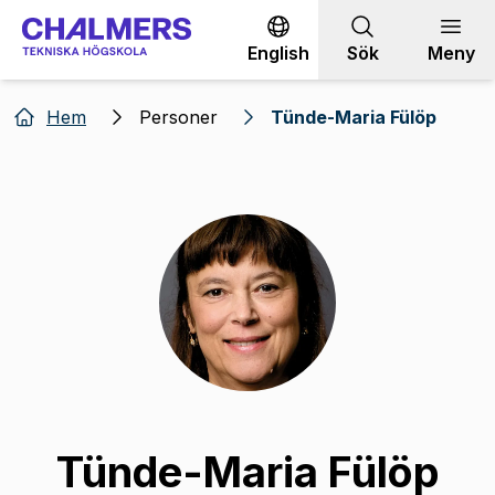
Gå till innehållet
English
Sök
Meny
Hem
Personer
Tünde-Maria Fülöp
Tünde-Maria Fülöp