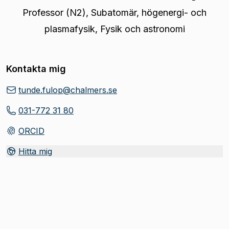
Professor (N2)
,
Subatomär, högenergi- och
plasmafysik, Fysik och astronomi
Kontakta mig
tunde.fulop@chalmers.se
031-772 31 80
ORCID
(
Öppnas i ny flik
)
Hitta mig