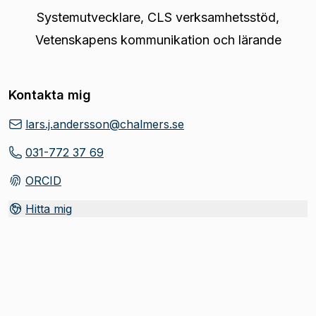
Systemutvecklare
,
CLS verksamhetsstöd,
Vetenskapens kommunikation och lärande
Kontakta mig
lars.j.andersson@chalmers.se
031-772 37 69
ORCID
(
Öppnas i ny flik
)
Hitta mig