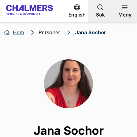
Gå till innehållet
English
Sök
Meny
Hem
Personer
Jana Sochor
Jana Sochor