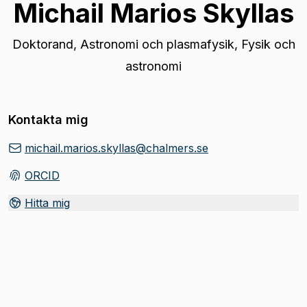
Michail Marios Skyllas
Doktorand
,
Astronomi och plasmafysik, Fysik och
astronomi
Kontakta mig
michail.marios.skyllas@chalmers.se
ORCID
(
Öppnas i ny flik
)
Hitta mig