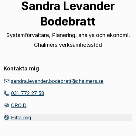
Sandra Levander
Bodebratt
Systemförvaltare
,
Planering, analys och ekonomi,
Chalmers verksamhetsstöd
Kontakta mig
sandra.levander.bodebratt@chalmers.se
031-772 27 58
ORCID
(
Öppnas i ny flik
)
Hitta mig