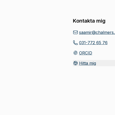
Kontakta mig
saamir@chalmers.
031-772 65 76
ORCID
(
Öppnas i ny flik
)
Hitta mig