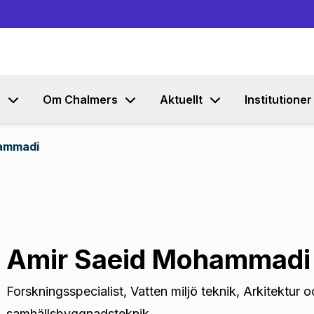
Gå till innehållet
s
Om Chalmers
Aktuellt
Institutioner
ammadi
Amir Saeid Mohammadi
Forskningsspecialist
,
Vatten miljö teknik, Arkitektur 
samhällsbyggnadsteknik