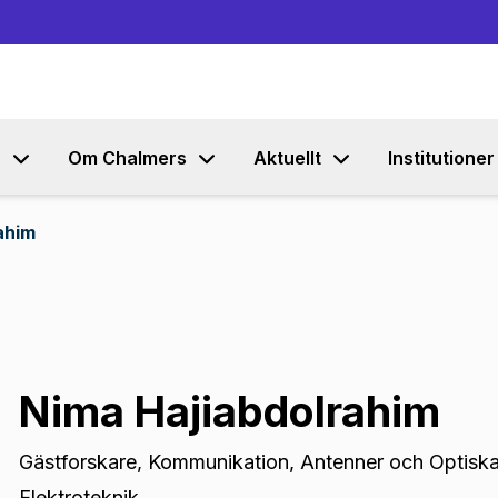
Gå till innehållet
s
Om Chalmers
Aktuellt
Institutioner
ahim
Nima Hajiabdolrahim
Gästforskare
,
Kommunikation, Antenner och Optiska
Elektroteknik