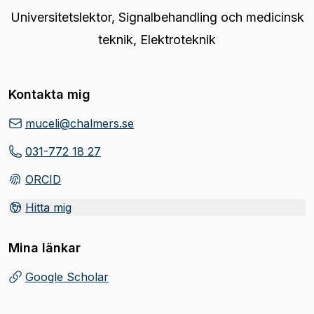
Universitetslektor
,
Signalbehandling och medicinsk
teknik, Elektroteknik
Kontakta mig
muceli@chalmers.se
031-772 18 27
ORCID
(
Öppnas i ny flik
)
Hitta mig
Mina länkar
Google Scholar
(
Öppnas i ny flik
)