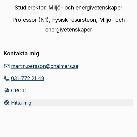
Studierektor
,
Miljö- och energivetenskaper
Professor (N1)
,
Fysisk resursteori, Miljö- och
energivetenskaper
Kontakta mig
martin.persson@chalmers.se
031-772 21 48
ORCID
(
Öppnas i ny flik
)
Hitta mig