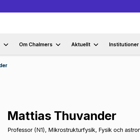
Gå till innehållet
s
Om Chalmers
Aktuellt
Institutioner
der
Mattias Thuvander
Professor (N1)
,
Mikrostrukturfysik, Fysik och astro