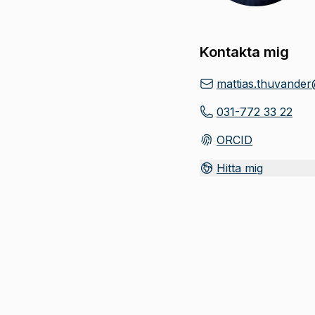
Kontakta mig
mattias.thuvande
031-772 33 22
ORCID
(
Öppnas i ny flik
)
Hitta mig