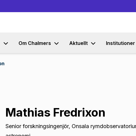
Gå till innehållet
s
Om Chalmers
Aktuellt
Institutioner
on
Mathias Fredrixon
Senior forskningsingenjör
,
Onsala rymdobservatoriu
astronomi