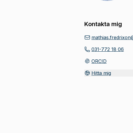
Kontakta mig
mathias.fredrixon
031-772 18 06
ORCID
(
Öppnas i ny flik
)
Hitta mig