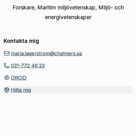
Forskare
,
Maritim miljövetenskap, Miljö- och
energivetenskaper
Kontakta mig
maria.lagerstrom@chalmers.se
031-772 46 23
ORCID
(
Öppnas i ny flik
)
Hitta mig