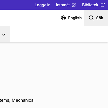
Logga in
Intranät
Bibliotek
(
Öppnas i ny flik
(
Öppnas i ny fl
)
English
Sök
tems, Mechanical