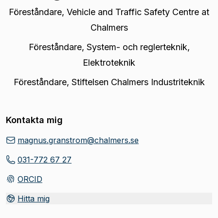
Föreståndare
,
Vehicle and Traffic Safety Centre at
Chalmers
Föreståndare
,
System- och reglerteknik,
Elektroteknik
Föreståndare
,
Stiftelsen Chalmers Industriteknik
Kontakta mig
magnus.granstrom@chalmers.se
031-772 67 27
ORCID
(
Öppnas i ny flik
)
Hitta mig