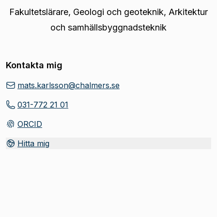
Fakultetslärare
,
Geologi och geoteknik, Arkitektur
och samhällsbyggnadsteknik
Kontakta mig
mats.karlsson@chalmers.se
031-772 21 01
ORCID
(
Öppnas i ny flik
)
Hitta mig