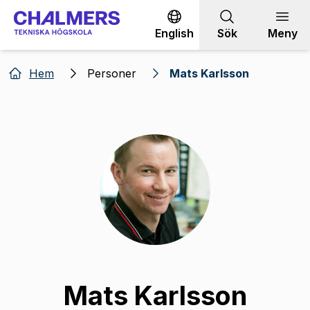
Gå till innehållet
English
Sök
Meny
Hem
Personer
Mats Karlsson
Mats Karlsson