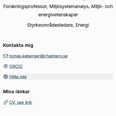
Forskningsprofessor
,
Miljösystemanalys, Miljö- och
energivetenskaper
Styrkeområdesledare
,
Energi
Kontakta mig
tomas.kaberger@chalmers.se
ORCID
(
Öppnas i ny flik
)
Hitta mig
Mina länkar
CV, see link
(
Öppnas i ny flik
)