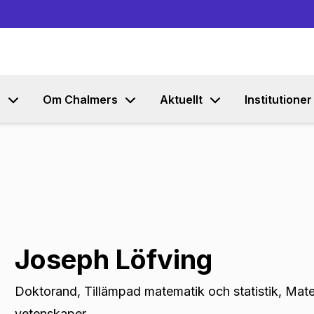
Gå till innehållet
s
Om Chalmers
Aktuellt
Institutioner
Joseph Löfving
Doktorand
,
Tillämpad matematik och statistik, Mat
vetenskaper