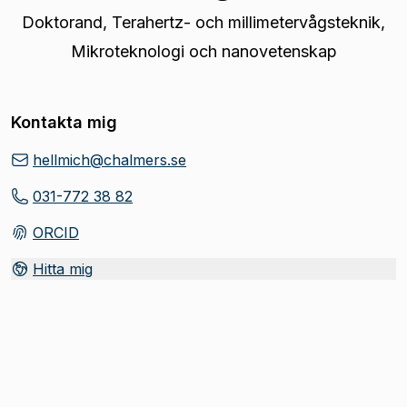
Doktorand
,
Terahertz- och millimetervågsteknik,
Mikroteknologi och nanovetenskap
Kontakta mig
hellmich@chalmers.se
031-772 38 82
ORCID
(
Öppnas i ny flik
)
Hitta mig