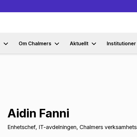
Gå till innehållet
s
Om Chalmers
Aktuellt
Institutioner
Aidin Fanni
Enhetschef
,
IT-avdelningen, Chalmers verksamhet