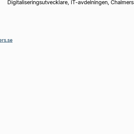
Digitaliseringsutvecklare
,
IT-avdelningen, Chalmer
ers.se