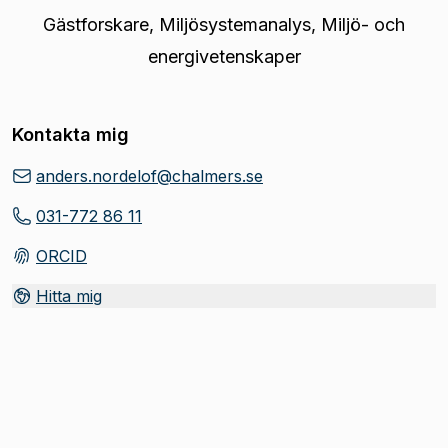
Gästforskare
,
Miljösystemanalys, Miljö- och
energivetenskaper
Kontakta mig
anders.nordelof@chalmers.se
031-772 86 11
ORCID
(
Öppnas i ny flik
)
Hitta mig