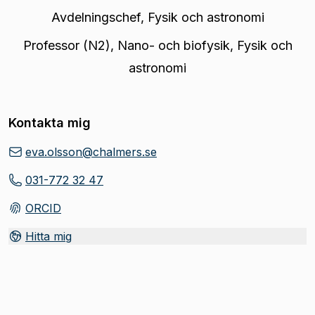
Avdelningschef
,
Fysik och astronomi
Professor (N2)
,
Nano- och biofysik, Fysik och
astronomi
Kontakta mig
eva.olsson@chalmers.se
031-772 32 47
ORCID
(
Öppnas i ny flik
)
Hitta mig