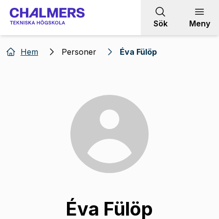
Gå till innehållet
Sök
Meny
Hem
Personer
Éva Fülöp
Éva Fülöp