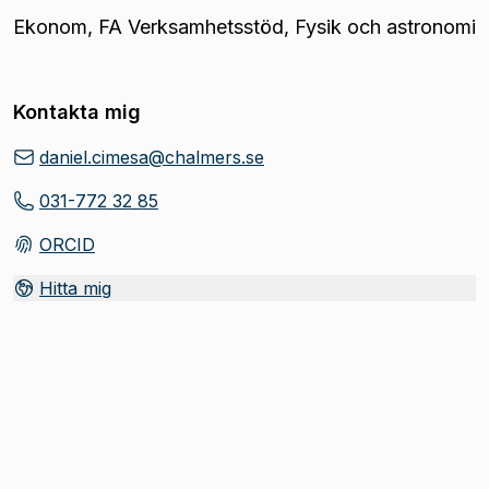
Ekonom
,
FA Verksamhetsstöd, Fysik och astronomi
Kontakta mig
daniel.cimesa@chalmers.se
031-772 32 85
ORCID
(
Öppnas i ny flik
)
Hitta mig