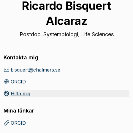
Ricardo Bisquert
Alcaraz
Postdoc
,
Systembiologi, Life Sciences
Kontakta mig
bisquert@chalmers.se
ORCID
(
Öppnas i ny flik
)
Hitta mig
Mina länkar
ORCID
(
Öppnas i ny flik
)