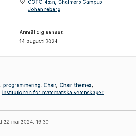
OOTO 4:an, Chalmers Campus
(
Öppnas i ny flik
)
Johanneberg
Anmäl dig senast
:
14 augusti 2024
programmering
Chair
Chair themes
institutionen för matematiska vetenskaper
d 22 maj 2024, 16:30