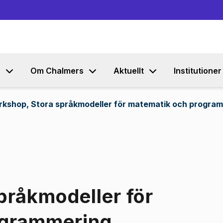
Gå till innehållet
s
Om Chalmers
Aktuellt
Institutioner
kshop, Stora språkmodeller för matematik och progra
pråkmodeller för
ogrammering