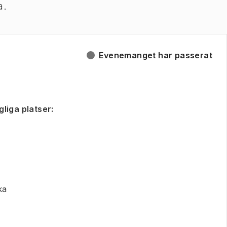
da.
Evenemanget har passerat
gliga platser
:
ka