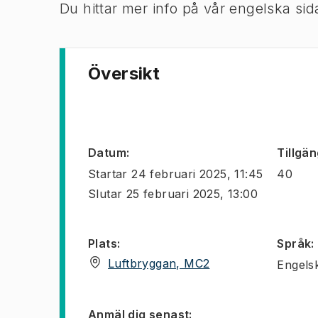
Du hittar mer info på vår engelska si
Översikt
Datum
:
Tillgän
Startar
24 februari 2025, 11:45
40
Slutar
25 februari 2025, 13:00
Plats
:
Språk
:
(
Öppnas i ny flik
)
Luftbryggan, MC2
Engels
Anmäl dig senast
: