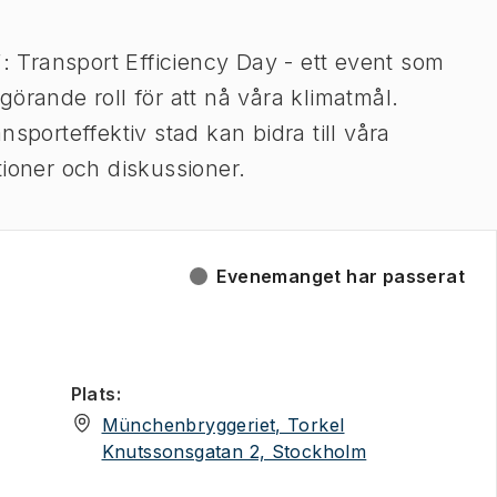
Transport Efficiency Day - ett event som
örande roll för att nå våra klimatmål.
sporteffektiv stad kan bidra till våra
tioner och diskussioner.
Evenemanget har passerat
Plats
:
Münchenbryggeriet, Torkel
(
Öppnas i ny fl
Knutssonsgatan 2, Stockholm