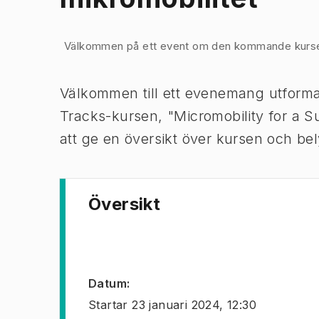
Bild 1 av 1
Välkommen på ett event om den kommande kursen 
Välkommen till ett evenemang utforma
Tracks-kursen, "Micromobility for a Su
att ge en översikt över kursen och be
Översikt
Datum
:
Startar
23 januari 2024, 12:30