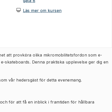
(
Öppnas i ny flik
)
gata 8
(
Öppnas i ny flik
)
Läs mer om kursen
t att provköra olika mikromobilitetsfordon som e-
 e-skateboards. Denna praktiska upplevelse ger dig en
om vår hedersgäst för detta evenemang.
 för att få en inblick i framtiden för hållbara