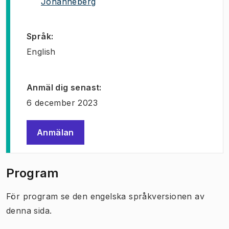
(
Öppnas i ny flik
)
Johanneberg
Språk
:
English
Anmäl dig senast
:
6 december 2023
Anmälan
(
Öppnas i ny flik
)
Program
För program se den engelska språkversionen av
denna sida.