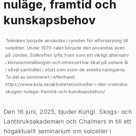
nuläge, framtid och
kunskapsbehov
Bild 1 av 1
Tekniken började användas i rymden för elförsörjning till
satelliter. Under 1970-talet började den användas även
på Jorden. Solkraften lyfts fram som ett viktigt alternativ
i klimatomställningen och intresset har ökat på senare år
i såväl samhället i stort som inom de areella näringarna.
Ta del av seminariet i efterhand:
https://www.ksla.se/aktiviteter/solceller-i-den-svenska-
skogen-nulage-framtid-och-kunskapsbehov/
Den 16 juni, 2025, bjuder Kungl. Skogs- och
Lantbruksakademien och Chalmers in till ett
högaktuellt seminarium om solceller i