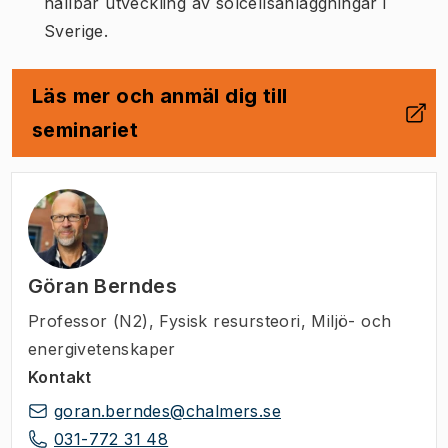
hållbar utveckling av solcellsanläggningar i
Sverige.
Läs mer och anmäl dig till
(
Öppnas i ny flik
)
seminariet
Göran Berndes
Professor (N2)
,
Fysisk resursteori, Miljö- och
energivetenskaper
Kontakt
goran.berndes@chalmers.se
031-772 31 48