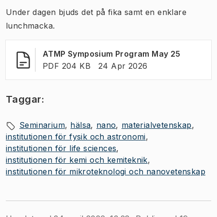
Under dagen bjuds det på fika samt en enklare
lunchmacka.
(
Öppnas i
ATMP Symposium Program May 25
FILTYP:
:
Senast ändrad
:
PDF 204 KB
24 Apr 2026
Taggar:
Seminarium
hälsa
nano
materialvetenskap
institutionen för fysik och astronomi
institutionen för life sciences
institutionen för kemi och kemiteknik
institutionen för mikroteknologi och nanovetenskap