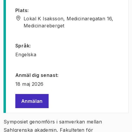
Plats
:
Lokal K Isaksson, Medicinaregatan 16,
Medicinareberget
Språk
:
Engelska
Anmäl dig senast
:
18 maj 2026
Anmälan
(
Öppnas i ny flik
)
Symposiet genomförs i samverkan mellan
Sahlgrenska akademin, Fakulteten för