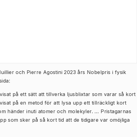
llier och Pierre Agostini 2023 års Nobelpris i fysik
sida:
sat på ett sätt att tillverka ljusblixtar som varar så kort
isat på en metod för att lysa upp ett tillräckligt kort
d som händer inuti atomer och molekyler. … Pristagarnas
opp som sker på så kort tid att de tidigare var omöjliga