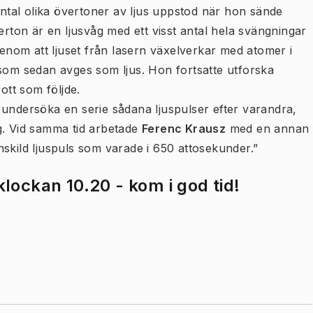
antal olika övertoner av ljus uppstod när hon sände
erton är en ljusvåg med ett visst antal hela svängningar
genom att ljuset från lasern växelverkar med atomer i
 som sedan avges som ljus. Hon fortsatte utforska
tt som följde.
undersöka en serie sådana ljuspulser efter varandra,
g. Vid samma tid arbetade
Ferenc Krausz
med en annan
skild ljuspuls som varade i 650 attosekunder.”
lockan 10.20 - kom i god tid!