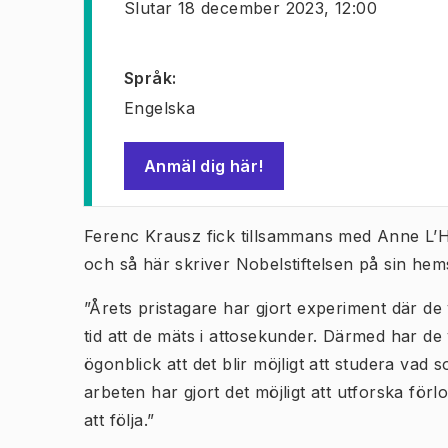
Slutar
18 december 2023, 12:00
Språk
:
Engelska
Anmäl dig här!
(
Öppnas i ny flik
)
Ferenc Krausz fick tillsammans med Anne L’Hui
och så här skriver Nobelstiftelsen på sin hem
”Årets pristagare har gjort experiment där de vi
tid att de mäts i attosekunder. Därmed har de v
ögonblick att det blir möjligt att studera va
arbeten har gjort det möjligt att utforska förl
att följa.”