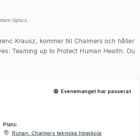
antum Optics.
erenc Krausz, kommer till Chalmers och håller
ves: Teaming up to Protect Human Health.
Du
Evenemanget har passerat
Plats
:
(
Öppnas i ny fli
Runan, Chalmers tekniska högskola