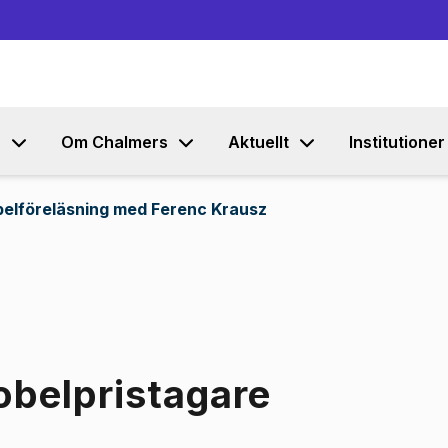
Gå till innehållet
s
Om Chalmers
Aktuellt
Institutioner
elföreläsning med Ferenc Krausz
obelpristagare