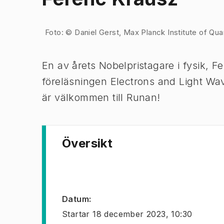
Bild 1 av 1
Foto: © Daniel Gerst, Max Planck Institute of Qu
En av årets Nobelpristagare i fysik, F
föreläsningen
Electrons and Light Wa
är välkommen till Runan!
Översikt
Datum
:
Startar
18 december 2023, 10:30