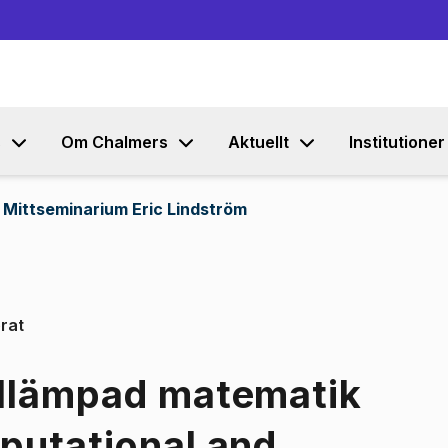
Gå till innehållet
s
Om Chalmers
Aktuellt
Institutioner
Mittseminarium Eric Lindström
rat
illämpad matematik
mputational and