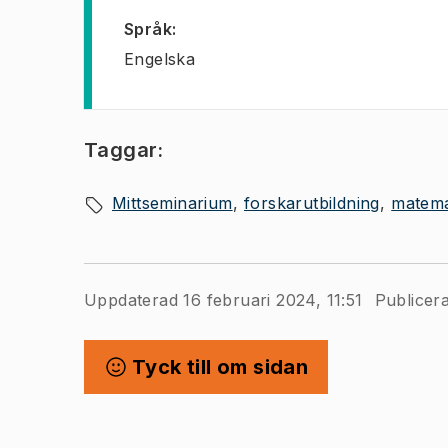
Språk
:
Engelska
Taggar:
Mittseminarium
forskarutbildning
matema
Uppdaterad 16 februari 2024, 11:51
Publicer
Tyck till om sidan