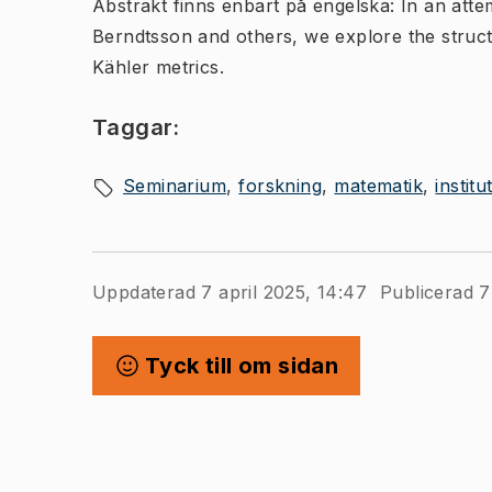
Abstrakt finns enbart på engelska: In an atte
Berndtsson and others, we explore the struct
Kähler metrics.
Taggar:
Seminarium
forskning
matematik
instit
Uppdaterad 7 april 2025, 14:47
Publicerad 7
Tyck till om sidan